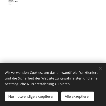
Wir verwenden Cookies, um das einwandfreie Funktionieren
und die Sicherheit der Website zu gewährleisten und eine
bestmögliche Nutzererfahrung zu bieten.
© 2024 Alle Rechte vorbehalten
Nur notwendige akzeptieren
Alle akzeptieren
Unterstützt von
Webnode
Cookies